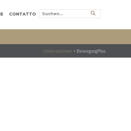
E
CONTATTO
Unterzeichner
>
BewegungPlus