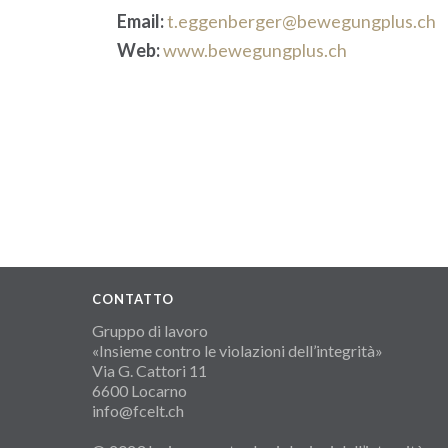
Email:
t.eggenberger@bewegungplus.ch
Web:
www.bewegungplus.ch
CONTATTO
Gruppo di lavoro
«Insieme contro le violazioni dell’integrità»
Via G. Cattori 11
6600 Locarno
info@fcelt.ch