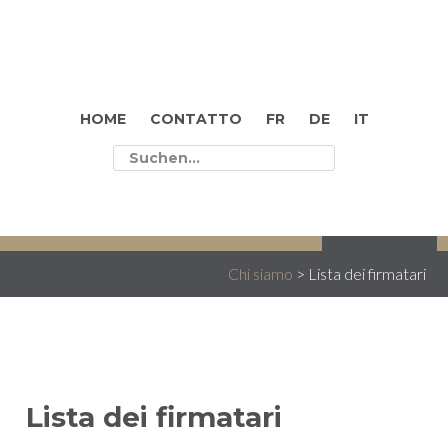
HOME
CONTATTO
FR
DE
IT
LA CARTA
IL NOSTRO IMPEGNO
CHI SIAMO
Chi siamo
>
Lista dei firmatari
Lista dei firmatari