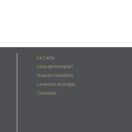
La Carta
Lista dei firmatari
Il nostro obiettivo
La nostra strategia
Comitato