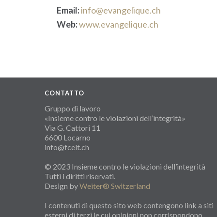
Email:
info@evangelique.ch
Web:
www.evangelique.ch
CONTATTO
Gruppo di lavoro
«Insieme contro le violazioni dell’integrità»
Via G. Cattori 11
6600 Locarno
info@fcelt.ch
© 2023 Insieme contro le violazioni dell’integrità
Tutti i diritti riservati.
Design by
Weiter® Switzerland
I contenuti di questo sito web contengono link a siti
esterni di terzi le cui opinioni non corrispondono